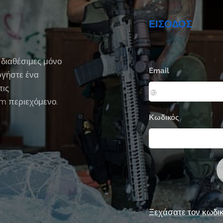
ΕΙΣΟΔΟΣ
 διαθέσιμες μόνο
Email
ργήστε ένα
τις
um περιεχόμενο.
Κωδικός
Ξεχάσατε τον κωδικ