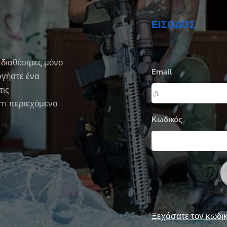
ΕΙΣΟΔΟΣ
 διαθέσιμες μόνο
Email
ργήστε ένα
τις
um περιεχόμενο.
Κωδικός
Ξεχάσατε τον κωδικ